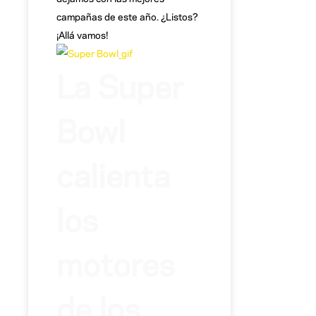
campañas de este año. ¿Listos?
¡Allá vamos!
La Super
Bowl
calienta
los
motores
de los