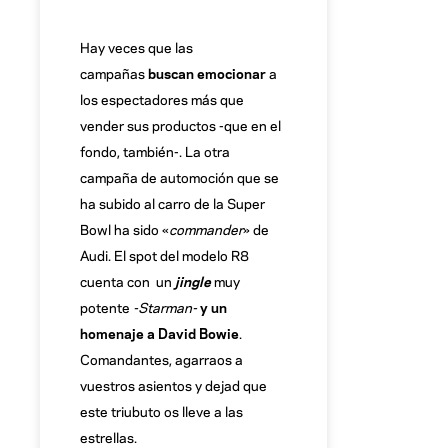
Hay veces que las
campañas
buscan emocionar
a
los espectadores más que
vender sus productos -que en el
fondo, también-. La otra
campaña de automoción que se
ha subido al carro de la Super
Bowl ha sido «
commander
» de
Audi. El spot del modelo R8
cuenta con un
jingle
muy
potente
-Starman-
y un
homenaje a David Bowie
.
Comandantes, agarraos a
vuestros asientos y dejad que
este triubuto os lleve a las
estrellas.