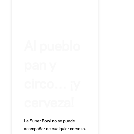
Al pueblo
pan y
circo… ¡y
cerveza!
La Super Bowl no se puede
acompañar de cualquier cerveza.