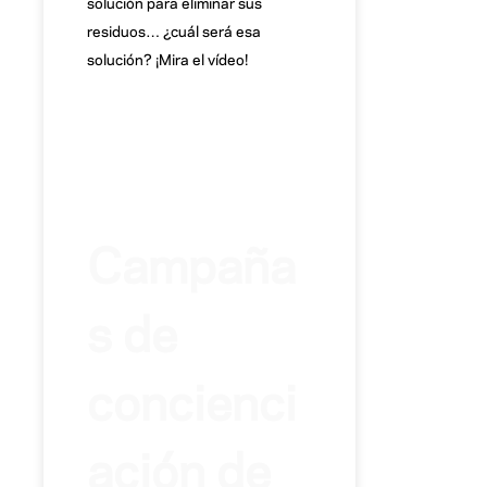
solución para eliminar sus
residuos… ¿cuál será esa
solución? ¡Mira el vídeo!
Campaña
s de
concienci
ación de