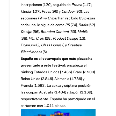
inscripciones (120), seguida de
Promo
(117),
Media
(107),
Press
(96) y
Outdoor
(90). Las
secciones
Film
y
Cyber
han recibido 83 piezas
cada una, le sigue de cerca
PR
(74),
Radio
(62),
Design
(56),
Branded Content
(53),
Mobile
(38),
Film Craft
(28),
Product Design
(13),
Tit
a
nium (8),
Glass Lions
(7) y
Creative
Efectiveness
(6).
España es el octavopaís que más piezas ha
presentado a este festival
: encabeza el
ránking Estados Unidos (7.436), Brasil (2.900),
Reino Unido (2.846), Alemania (1.786) y
Francia (1.583). La sexta y séptima posición
las ocupan Australia (1.404) y Japón (1.169),
respectivamente. España ha participado en el
certamen con 1.041 piezas.