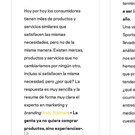
termin
Hoy por hoy los consumidores
a ser 
tienen miles de productos y
año
.
servicios similares que
Una ve
satisfacen las mismas
Sports
necesidades, pero no de la
llevad
misma manera. Existen marcas,
anális
productos y servicios que no
nos en
cambiaríamos por ningún otro,
hemos 
incluso si satisfacen la misma
que pr
necesidad, pero ¿por qué? La
tenden
respuesta es muy sencilla y la
¿qué 
resume de forma muy clara el
ocurri
experto en marketing y
entret
branding
Andy Stalman
:
» La
medios
gente ya no quiere comprar
cuesti
productos, sino experiencias».