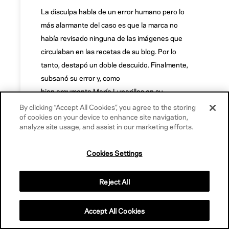
La disculpa habla de un error humano pero lo
más alarmante del caso es que la marca no
había revisado ninguna de las imágenes que
circulaban en las recetas de su blog. Por lo
tanto, destapó un doble descuido. Finalmente,
subsanó su error y, como
bien argumenta María Lunarillos en su
blog,
Tulipán pide disculpas públicas y
By clicking “Accept All Cookies”, you agree to the storing
of cookies on your device to enhance site navigation,
personales
, ya que contactaron con ella vía
analyze site usage, and assist in our marketing efforts.
telefónica y por email. “
Argumentan que ha
sido un error, por culpa de las prisas, que solo
Cookies Settings
afecta a dos personas, que del resto de fotos
sí que tenían permiso. O sea, que habían
Reject All
comprobado que no estaban protegidas por
ninguna licencia
”. La marca escarmentó y
Accept All Cookies
aprendió a ser más cuidadosa en la gestión de
su contenido. Los comentarios negativos en