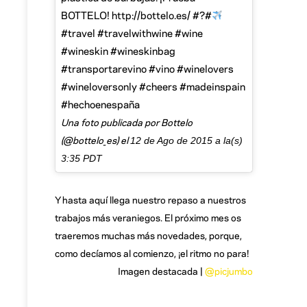
BOTTELO! http://bottelo.es/ #?#
#travel #travelwithwine #wine
#wineskin #wineskinbag
#transportarevino #vino #winelovers
#wineloversonly #cheers #madeinspain
#hechoenespaña
Una foto publicada por Bottelo
(@bottelo_es) el
12 de Ago de 2015 a la(s)
3:35 PDT
Y hasta aquí llega nuestro repaso a nuestros
trabajos más veraniegos. El próximo mes os
traeremos muchas más novedades, porque,
como decíamos al comienzo, ¡el ritmo no para!
Imagen destacada |
@picjumbo