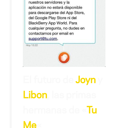
El futuro de
Joyn
y
Libon
, las primas
hermanas de «
Tu
Me
«