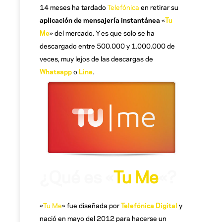
14 meses ha tardado
Telefónica
en retirar su
aplicación de mensajería instantánea
«
Tu
Me
» del mercado. Y es que solo se ha
descargado entre 500.000 y 1.000.000 de
veces, muy lejos de las descargas de
Whatsapp
o
Line
.
¿Qué es «
Tu Me
«?
«
Tu Me
» fue diseñada por
Telefónica Digital
y
nació en mayo del 2012 para hacerse un