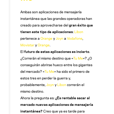
Ambas son aplicaciones de mensajería
instantánea que las grandes operadoras han
creado para aprovecharse del
gran éxito que
tienen este tipo de aplicaciones
:
Libon
pertenece a
Orange
y
Joyn
a
Vodafone
,
Movistar
y
Orange
.
El
futuro de estas aplicaciones es incierto
.
¿Correrán el mismo destino que «
Tu Me
«? ¿O
conseguirán abrirse hueco entre los gigantes
del mercado? «
Tu Me
» ha sido el primero de
estos tres en perder la guerra y,
probablemente,
Joyn
y
Libon
correrán el
mismo destino.
Ahora la pregunta es:
¿Es rentable sacar al
mercado nuevas aplicaciones de mensajería
instantánea?
Creo que ya es tarde para