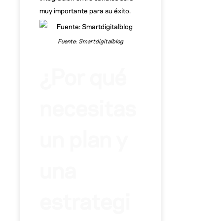
muy importante para su éxito.
Fuente: Smartdigitalblog
¿Por qué
necesitas
un plan y
una
estrategi