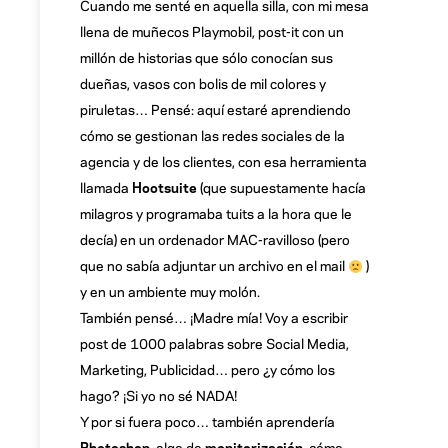
Cuando me senté en aquella silla, con mi mesa
llena de muñecos Playmobil, post-it con un
millón de historias que sólo conocían sus
dueñas, vasos con bolis de mil colores y
piruletas… Pensé: aquí estaré aprendiendo
cómo se gestionan las redes sociales de la
agencia y de los clientes, con esa herramienta
llamada
Hootsuite
(que supuestamente hacía
milagros y programaba tuits a la hora que le
decía) en un ordenador MAC-ravilloso (pero
que no sabía adjuntar un archivo en el mail
)
y en un ambiente muy molón.
También pensé… ¡Madre mía! Voy a escribir
post de 1000 palabras sobre Social Media,
Marketing, Publicidad… pero ¿y cómo los
hago? ¡Si yo no sé NADA!
Y por si fuera poco… también aprendería
Photoshop
, algo de
monitorización
, cómo