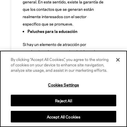
general. En este sentido, existe la garantía de
que los contactos que se generan están
realmente interesados con el sector
específico que se promueve.
Peluches para la educación
Si hay un elemento de atracción por
excelencia en las estrategias de inbound
marketing, este es sin duda el vídeo. Como
By clicking “Accept All Cookies”, you agree to the storing
of cookies on your device to enhance site navigation,
ejemplos de inbound marketing de este estilo
analyze site usage, and assist in our marketing efforts.
os mostramos uno de la compañía sueca,
IKEA. Esta compañía, en casi todas sus
Cookies Settings
campañas, acompaña la publicidad en medios
tradicionales con ingeniosos spots en la web
Reject All
como es el caso
de este vídeo
que ha lanzado
para demostrar que la compra puede ir unida
Accept All Cookies
a causas solidarias. Este vídeo forma parte de
otra campaña a través de la cual la empresa