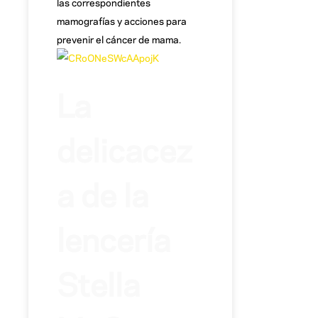
las correspondientes
mamografías y acciones para
prevenir el cáncer de mama.
La
delicacez
a de la
lencería
Stella