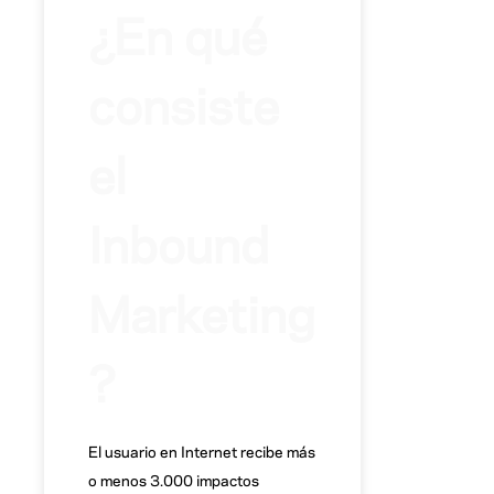
¿En qué
consiste
el
Inbound
Marketing
?
El usuario en Internet recibe más
o menos 3.000 impactos