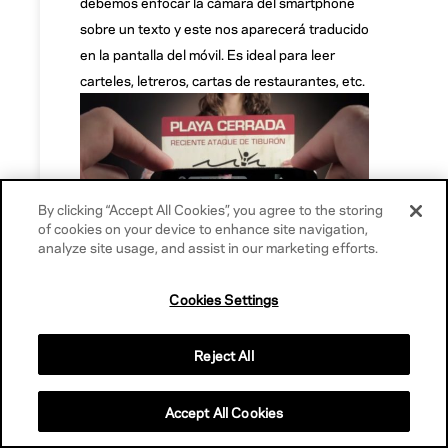
debemos enfocar la cámara del smartphone
sobre un texto y este nos aparecerá traducido
en la pantalla del móvil. Es ideal para leer
carteles, letreros, cartas de restaurantes, etc.
By clicking “Accept All Cookies”, you agree to the storing
of cookies on your device to enhance site navigation,
analyze site usage, and assist in our marketing efforts.
Lo mejor es que ofrece traducción para 14
Cookies Settings
idiomas, además de español, incluyendo
lenguas que no usan el alfabeto latino: inglés,
Reject All
portugués, francés, alemán, italiano, ruso,
chino, japonés, árabe, hindi, coreano, turco,
indonesio y tailandés.
Accept All Cookies
Kolobee