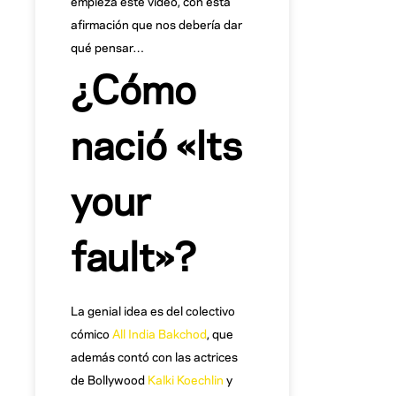
empieza este vídeo, con esta
afirmación que nos debería dar
qué pensar…
¿Cómo
nació «Its
your
fault»?
La genial idea es del colectivo
cómico
All India Bakchod
, que
además contó con las actrices
de Bollywood
Kalki Koechlin
y