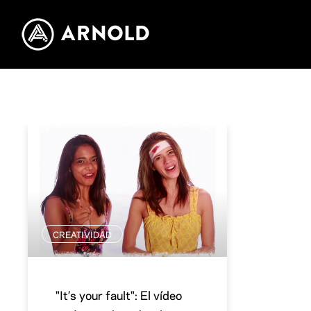
CREATIVIDAD
"It’s your fault": El vídeo