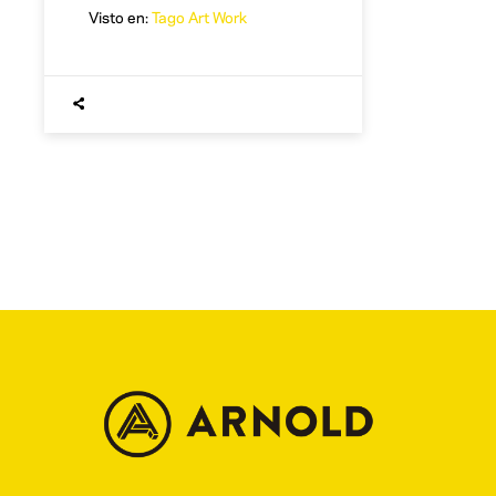
Visto en:
Tago Art Work