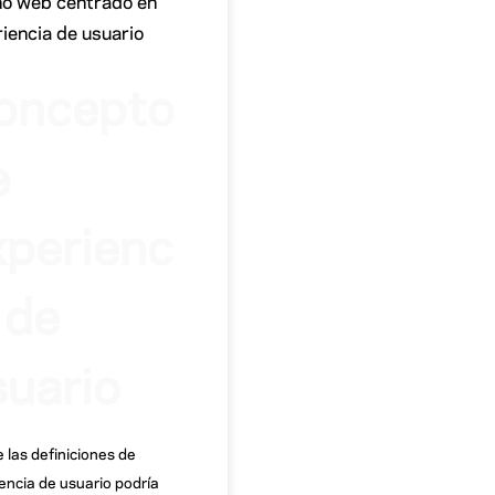
ño web centrado en
iencia de usuario
oncepto
e
xperienc
 de
suario
 las definiciones de
encia de usuario podría