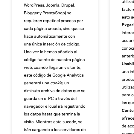
utiliza
WordPress, Joomla, Drupal,
factor
Blogger y PrestaShop) no
esto s
requieren repetir el proceso por
Exper
cada página creada, sino que se
intera
hace automáticamente con
usuari
una única inserción de código.
conoci
Una vez lo hemos añadido al
anteri
código fuente de nuestra página
Usabi
web, cuando llega un visitante,
una in
este código de Google Analytics
produc
generará una
cookie
, un
utiliza
diminuto archivo de datos que se
para c
guarda en el PC a través del
los qu
navegador el cual irá registrando
Conten
los datos hasta que termina la
ofrece
visita. Mientras esto sucede, se
de acc
irán cargando a los servidores de
respon