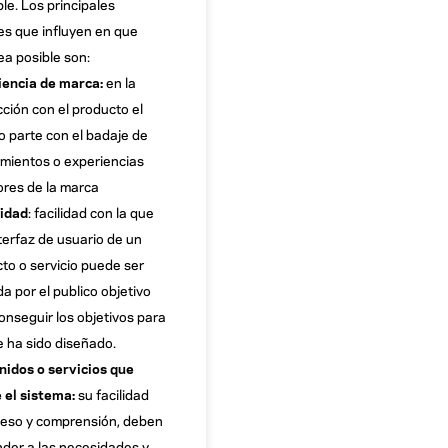
ble. Los principales
es que influyen en que
ea posible son:
iencia de marca:
en la
cción con el producto el
o parte con el badaje de
mientos o experiencias
ores de la marca
lidad
: facilidad con la que
terfaz de usuario de un
to o servicio puede ser
da por el publico objetivo
onseguir los objetivos para
e ha sido diseñado.
idos o servicios que
 el sistema:
su facilidad
eso y comprensión, deben
der a las necesidades y