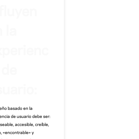
fluyen
 la
xperienc
 de
uario:
eño basado en la
encia de usuario debe ser:
eseable, accesible, creíble,
o, «encontrable» y