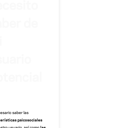
ecesito
aber de
i
suario
otencial
esario saber las
erísticas psicosociales
stro usuario, así como
las