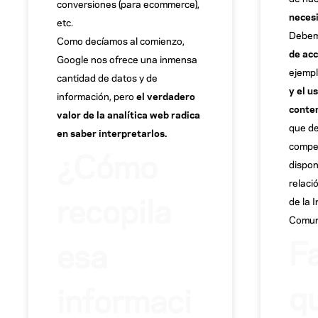
conversiones (para ecommerce),
neces
etc.
Debem
Como decíamos al comienzo,
de ac
Google nos ofrece una inmensa
ejempl
cantidad de datos y de
y el u
información, pero
el verdadero
conte
valor de la analítica web radica
que de
en saber interpretarlos.
compet
¿Cómo
dispon
relaci
recopila
de la 
Comuni
F
esa
q
informaci