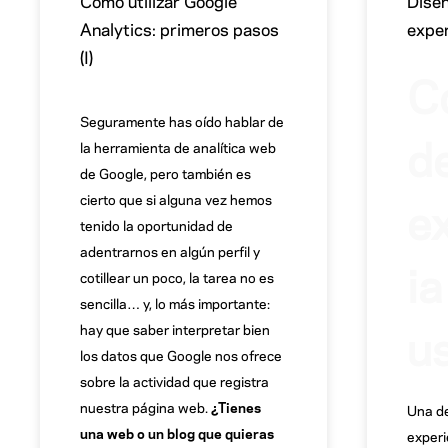
Cómo utilizar Google
Dise
Analytics: primeros pasos
exper
(I)
C
Seguramente has oído hablar de
d
la herramienta de analítica web
de Google, pero también es
e
cierto que si alguna vez hemos
tenido la oportunidad de
adentrarnos en algún perfil y
ia
cotillear un poco, la tarea no es
sencilla… y, lo más importante:
u
hay que saber interpretar bien
los datos que Google nos ofrece
sobre la actividad que registra
nuestra página web.
¿Tienes
Una de
una web o un blog que quieras
experi