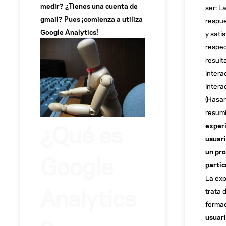
medir? ¿Tienes una cuenta de
ser: L
gmail? Pues ¡comienza a utiliza
respue
Google Analytics!
y sati
respec
result
intera
intera
(Hasan
resumi
¿Qué es
experi
usuari
un pro
Google
partic
La exp
Analytics
trata 
formad
usuar