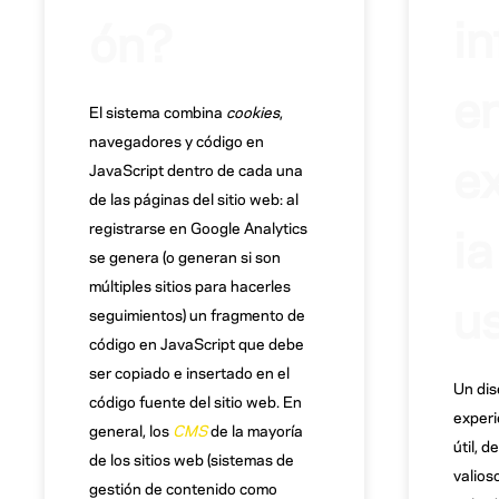
in
ón?
en
El sistema combina
cookies
,
navegadores y código en
e
JavaScript dentro de cada una
de las páginas del sitio web: al
ia
registrarse en Google Analytics
se genera (o generan si son
múltiples sitios para hacerles
us
seguimientos) un fragmento de
código en JavaScript que debe
ser copiado e insertado en el
Un dis
código fuente del sitio web. En
experi
general, los
CMS
de la mayoría
útil, d
de los sitios web (sistemas de
valios
gestión de contenido como