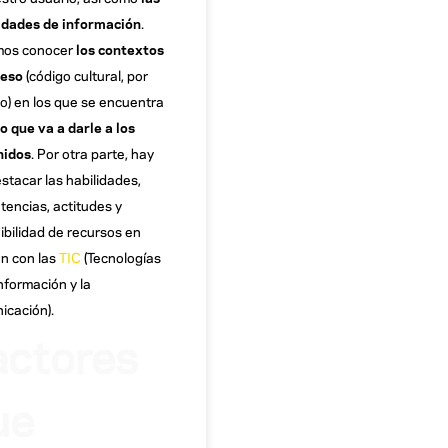
idades de información
.
os conocer
los contextos
ceso
(código cultural, por
o) en los que se encuentra
so que va a darle a los
nidos
. Por otra parte, hay
stacar las habilidades,
encias, actitudes y
ibilidad de recursos en
ón con las
TIC
(Tecnologías
Información y la
cación).
actores
ue