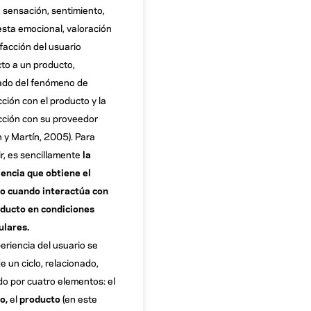
a sensación, sentimiento,
sta emocional, valoración
sfacción del usuario
to a un producto,
ado del fenómeno de
cción con el producto y la
cción con su proveedor
 y Martín, 2005). Para
r, es sencillamente
la
encia que obtiene el
o cuando interactúa con
ducto en condiciones
ulares.
eriencia del usuario se
de un ciclo, relacionado,
o por cuatro elementos: el
io,
el
p
roducto
(en este