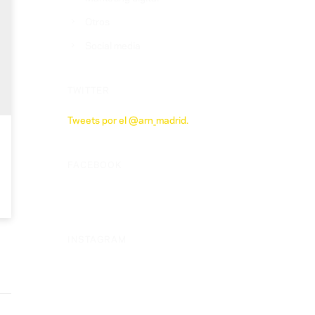
Otros
Social media
TWITTER
Tweets por el @arn_madrid.
FACEBOOK
INSTAGRAM