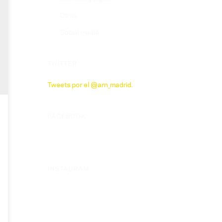
Otros
Social media
TWITTER
Tweets por el @arn_madrid.
FACEBOOK
INSTAGRAM