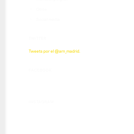
Otros
Social media
TWITTER
Tweets por el @arn_madrid.
FACEBOOK
INSTAGRAM