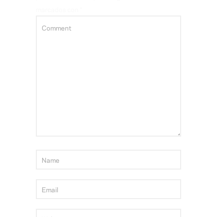
marcados con
*