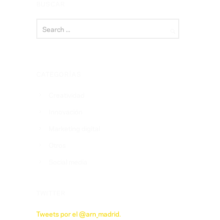
BUSCAR
CATEGORÍAS
Creatividad
Innovación
Marketing digital
Otros
Social media
TWITTER
Tweets por el @arn_madrid.