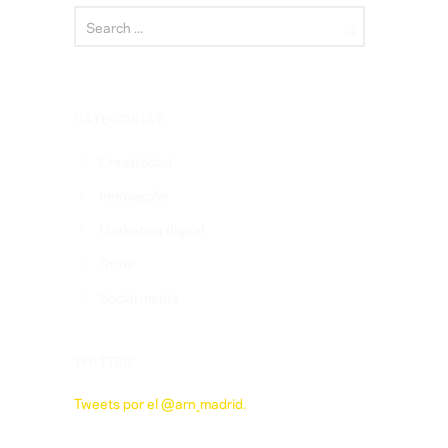
CATEGORÍAS
Creatividad
Innovación
Marketing digital
Otros
Social media
TWITTER
Tweets por el @arn_madrid.