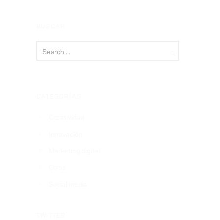
BUSCAR
CATEGORÍAS
Creatividad
Innovación
Marketing digital
Otros
Social media
TWITTER