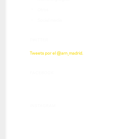
Otros
Social media
TWITTER
Tweets por el @arn_madrid.
FACEBOOK
INSTAGRAM