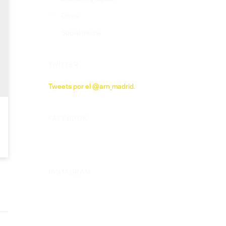
Otros
Social media
TWITTER
Tweets por el @arn_madrid.
FACEBOOK
INSTAGRAM