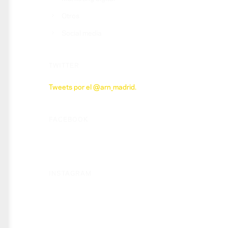
Otros
Social media
TWITTER
Tweets por el @arn_madrid.
FACEBOOK
INSTAGRAM