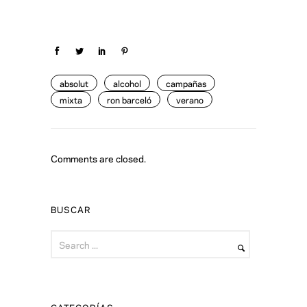
absolut
alcohol
campañas
mixta
ron barceló
verano
Comments are closed.
BUSCAR