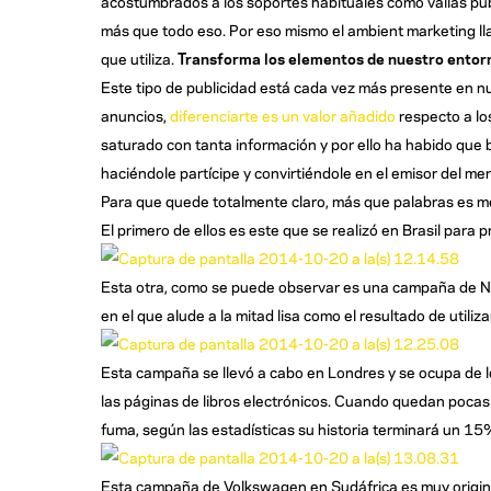
acostumbrados a los soportes habituales como vallas publ
más que todo eso. Por eso mismo el ambient marketing l
que utiliza.
Transforma los elementos de nuestro entorno
Este tipo de publicidad está cada vez más presente en nu
anuncios,
diferenciarte es un valor añadido
respecto a lo
saturado con tanta información y por ello ha habido que b
haciéndole partícipe y convirtiéndole en el emisor del me
Para que quede totalmente claro, más que palabras es me
El primero de ellos es este que se realizó en Brasil par
Esta otra, como se puede observar es una campaña de Nive
en el que alude a la mitad lisa como el resultado de utiliz
Esta campaña se llevó a cabo en Londres y se ocupa de lo
las páginas de libros electrónicos. Cuando quedan pocas 
fuma, según las estadísticas su historia terminará un 15
Esta campaña de Volkswagen en Sudáfrica es muy origina