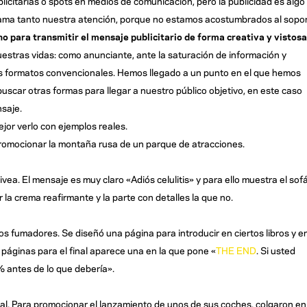
icitarias o spots en medios de comunicación, pero la publicidad es algo
lama tanto nuestra atención, porque no estamos acostumbrados al sopo
 para transmitir el mensaje publicitario de forma creativa y vistosa
estras vidas: como anunciante, ante la saturación de información y
s formatos convencionales. Hemos llegado a un punto en el que hemos
uscar otras formas para llegar a nuestro público objetivo, en este caso
nsaje.
jor verlo con ejemplos reales.
a promocionar la montaña rusa de un parque de atracciones.
a. El mensaje es muy claro «Adiós celulitis» y para ello muestra el sof
ar la crema reafirmante y la parte con detalles la que no.
s fumadores. Se diseñó una página para introducir en ciertos libros y e
páginas para el final aparece una en la que pone «
THE END
. Si usted
% antes de lo que debería».
l. Para promocionar el lanzamiento de unos de sus coches, colgaron en