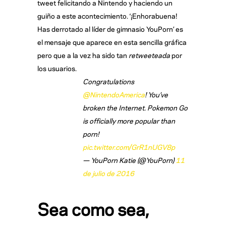
tweet felicitando a Nintendo y haciendo un
guiño a este acontecimiento. ‘¡Enhorabuena!
Has derrotado al líder de gimnasio YouPorn’ es
el mensaje que aparece en esta sencilla gráfica
pero que a la vez ha sido tan
retweeteada
por
los usuarios.
Congratulations
@NintendoAmerica
! You’ve
broken the Internet. Pokemon Go
is officially more popular than
porn!
pic.twitter.com/GrR1nUGV8p
— YouPorn Katie (@YouPorn)
11
de julio de 2016
Sea como sea,