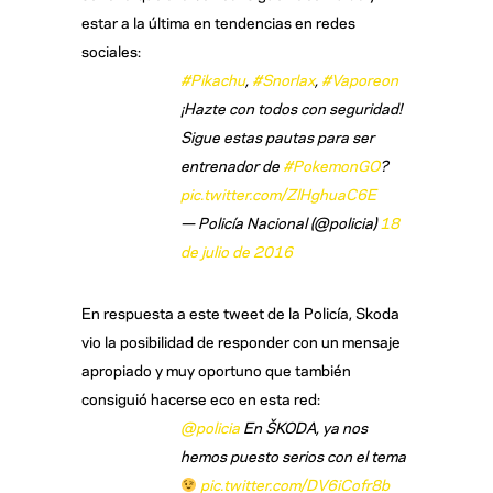
estar a la última en tendencias en redes
sociales:
#Pikachu
,
#Snorlax
,
#Vaporeon
¡Hazte con todos con seguridad!
Sigue estas pautas para ser
entrenador de
#PokemonGO
?
pic.twitter.com/ZlHghuaC6E
— Policía Nacional (@policia)
18
de julio de 2016
En respuesta a este tweet de la Policía, Skoda
vio la posibilidad de responder con un mensaje
apropiado y muy oportuno que también
consiguió hacerse eco en esta red:
@policia
En ŠKODA, ya nos
hemos puesto serios con el tema
pic.twitter.com/DV6iCofr8b