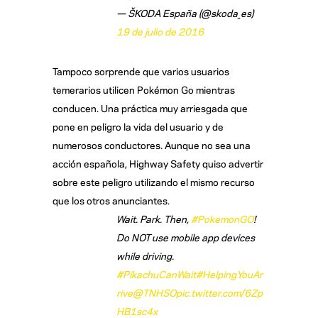
— ŠKODA España (@skoda_es)
19 de julio de 2016
Tampoco sorprende que varios usuarios
temerarios utilicen Pokémon Go mientras
conducen. Una práctica muy arriesgada que
pone en peligro la vida del usuario y de
numerosos conductores. Aunque no sea una
acción española, Highway Safety quiso advertir
sobre este peligro utilizando el mismo recurso
que los otros anunciantes.
Wait. Park. Then,
#PokemonGO
!
Do NOT use mobile app devices
while driving.
#PikachuCanWait
#HelpingYouAr
rive
@TNHSO
pic.twitter.com/6Zp
HB1sc4x