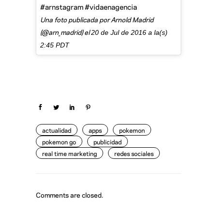
#arnstagram #vidaenagencia
Una foto publicada por Arnold Madrid
(@arn_madrid) el
20 de Jul de 2016 a la(s)
2:45 PDT
actualidad
apps
pokemon
pokemon go
publicidad
real time marketing
redes sociales
Comments are closed.