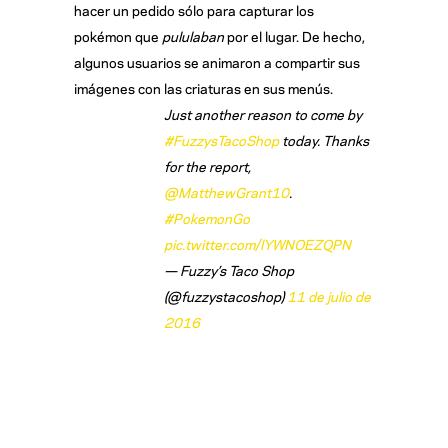
hacer un pedido sólo para capturar los
pokémon que
pululaban
por el lugar. De hecho,
algunos usuarios se animaron a compartir sus
imágenes con las criaturas en sus menús.
Just another reason to come by
#FuzzysTacoShop
today. Thanks
for the report,
@MatthewGrant10
.
#PokemonGo
pic.twitter.com/lYWNOEZQPN
— Fuzzy’s Taco Shop
(@fuzzystacoshop)
11 de julio de
2016