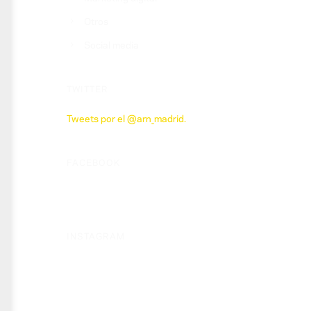
Otros
Social media
TWITTER
Tweets por el @arn_madrid.
FACEBOOK
INSTAGRAM