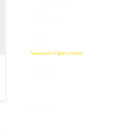
Otros
Social media
TWITTER
Tweets por el @arn_madrid.
FACEBOOK
INSTAGRAM