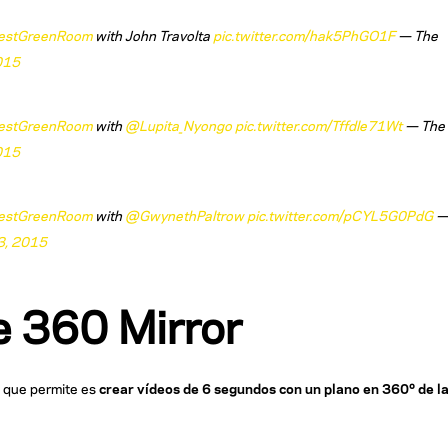
estGreenRoom
with John Travolta
pic.twitter.com/hak5PhGO1F
— The
015
estGreenRoom
with
@Lupita_Nyongo
pic.twitter.com/Tffdle71Wt
— The
015
estGreenRoom
with
@GwynethPaltrow
pic.twitter.com/pCYL5G0PdG
3, 2015
e 360 Mirror
o que permite es
crear vídeos de 6 segundos con un plano en 360º de l