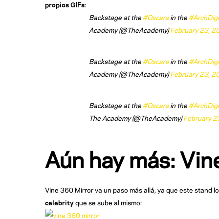
propios GIFs
:
Backstage at the
#Oscars
in the
#ArchDig
Academy (@TheAcademy)
February 23, 2
Backstage at the
#Oscars
in the
#ArchDig
Academy (@TheAcademy)
February 23, 2
Backstage at the
#Oscars
in the
#ArchDig
The Academy (@TheAcademy)
February 2
Aún hay más: Vin
Vine 360 Mirror va un paso más allá, ya que este stand l
celebrity
que se sube al mismo: