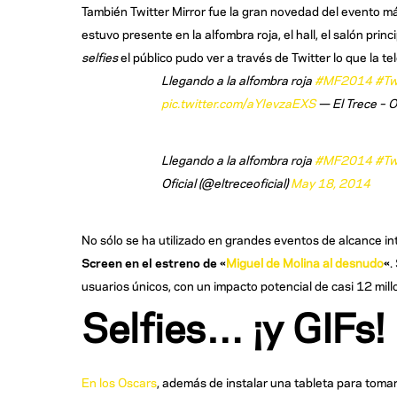
También Twitter Mirror fue la gran novedad del evento más
estuvo presente en la alfombra roja, el hall, el salón prin
selfies
el público pudo ver a través de Twitter lo que la te
Llegando a la alfombra roja
#MF2014
#Tw
pic.twitter.com/aYIevzaEXS
— El Trece – Of
Llegando a la alfombra roja
#MF2014
#Tw
Oficial (@eltreceoficial)
May 18, 2014
No sólo se ha utilizado en grandes eventos de alcance in
Screen en el estreno de «
Miguel de Molina al desnudo
«
.
usuarios únicos, con un impacto potencial de casi 12 mill
Selfies… ¡y GIFs!
En los Oscars
, además de instalar una tableta para tomar