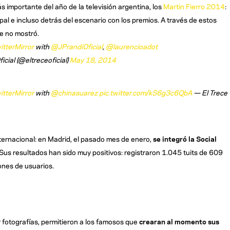
 importante del año de la televisión argentina, los
Martin Fierro 2014
:
cipal e incluso detrás del escenario con los premios. A través de estos
le no mostró.
itterMirror
with
@JPrandiOficial
,
@laurencioadot
icial (@eltreceoficial)
May 18, 2014
itterMirror
with
@chinasuarez
pic.twitter.com/kS6g3c6QbA
— El Trece 
ternacional: en Madrid, el pasado mes de enero,
se integró la Social
 Sus resultados han sido muy positivos: registraron 1.045 tuits de 609
ones de usuarios.
 fotografías, permitieron a los famosos que
crearan al momento sus