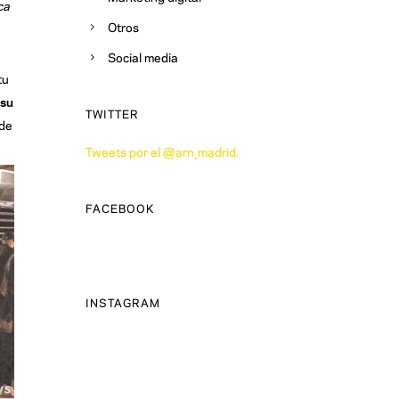
ca
Otros
Social media
tu
 su
TWITTER
 de
Tweets por el @arn_madrid.
FACEBOOK
INSTAGRAM