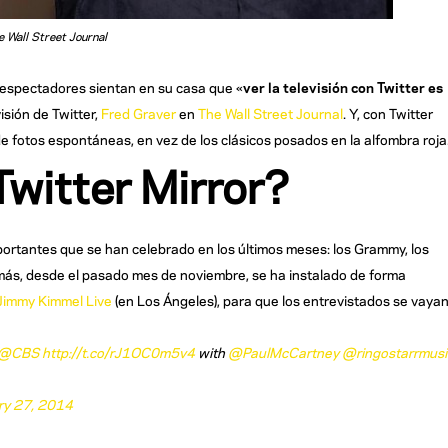
 Wall Street Journal
s espectadores sientan en su casa que «
ver la televisión con Twitter es
isión de Twitter,
Fred Graver
en
The Wall Street Journal
. Y, con Twitter
 de fotos espontáneas, en vez de los clásicos posados en la alfombra roja
witter Mirror?
portantes que se han celebrado en los últimos meses: los Grammy, los
emás, desde el pasado mes de noviembre, se ha instalado de forma
Jimmy Kimmel Live
(en Los Ángeles), para que los entrevistados se vaya
@CBS
http://t.co/rJ1OC0m5v4
with
@PaulMcCartney
@ringostarrmusi
ry 27, 2014