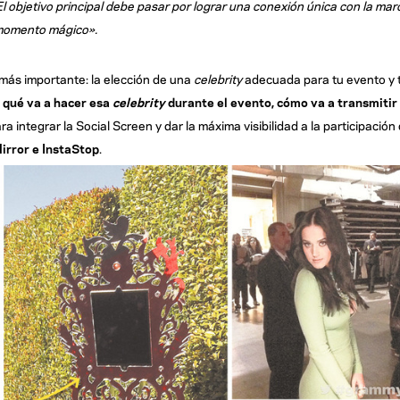
l objetivo principal debe pasar por lograr una conexión única con la mar
«momento mágico».
ás importante: la elección de una
celebrity
adecuada para tu evento y 
a
qué va a hacer esa
celebrity
durante el evento, cómo va a transmitir
a integrar la Social Screen y dar la máxima visibilidad a la participación
irror e InstaStop
.