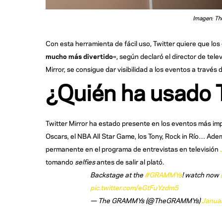
Imagen: The
Con esta herramienta de fácil uso, Twitter quiere que lo
mucho más divertido
«, según declaró el director de telev
Mirror, se consigue dar visibilidad a los eventos a través
¿Quién ha usado T
Twitter Mirror ha estado presente en los eventos más im
Oscars, el NBA All Star Game, los Tony, Rock in Río… Ad
permanente en el programa de entrevistas en televisión
tomando
selfies
antes de salir al plató.
Backstage at the
#GRAMMYs
! watch now
pic.twitter.com/eGtFuYzdm5
— The GRAMMYs (@TheGRAMMYs)
Janua