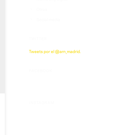
Otros
Social media
TWITTER
Tweets por el @arn_madrid.
FACEBOOK
INSTAGRAM