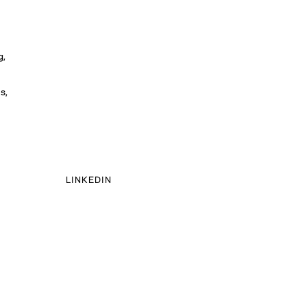
n
g,
s,
LINKEDIN