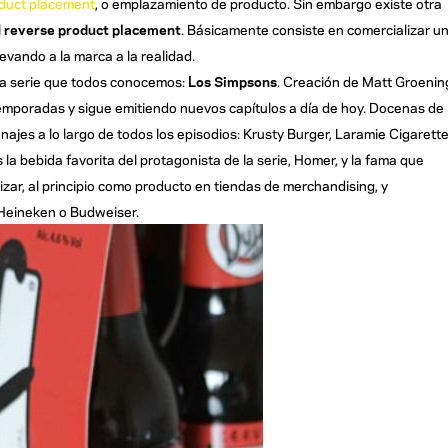
duct placement
, o emplazamiento de producto. Sin embargo existe otra
l
reverse product placement
. Básicamente consiste en comercializar u
levando a la marca a la realidad.
ca serie que todos conocemos:
Los Simpsons
. Creación de Matt Groenin
emporadas y sigue emitiendo nuevos capítulos a día de hoy. Docenas de
jes a lo largo de todos los episodios: Krusty Burger, Laramie Cigarette
la bebida favorita del protagonista de la serie, Homer, y la fama que
zar, al principio como producto en tiendas de merchandising, y
Heineken o Budweiser.