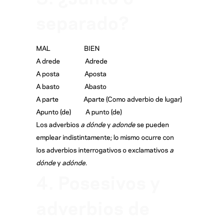
separado?
MAL BIEN
A drede Adrede
A posta Aposta
A basto Abasto
A parte Aparte (Como adverbio de lugar)
Apunto (de) A punto (de)
Los adverbios
a dónde
y
adonde
se pueden
emplear indistintamente; lo mismo ocurre con
los adverbios interrogativos o exclamativos
a
dónde
y
adónde
.
4. Posesivos y
adverbios de