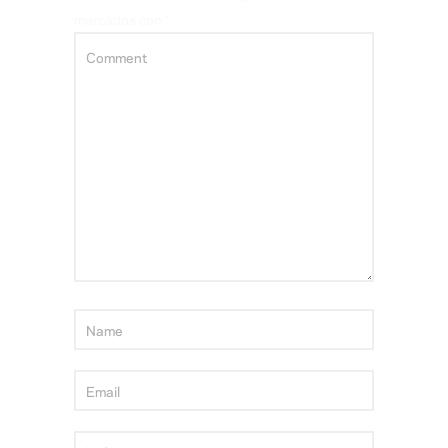
marcados con
*