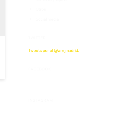
Otros
Social media
TWITTER
Tweets por el @arn_madrid.
FACEBOOK
INSTAGRAM