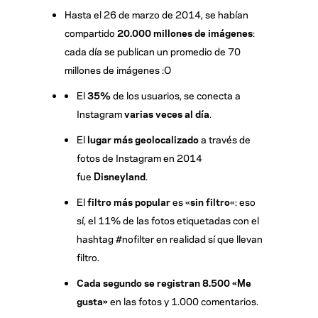
Hasta el 26 de marzo de 2014, se habían
compartido
20.000 millones de imágenes
:
cada día se publican un promedio de 70
millones de imágenes :O
El
35%
de los usuarios, se conecta a
Instagram
varias veces al día
.
El
lugar más geolocalizado
a través de
fotos de Instagram en 2014
fue
Disneyland
.
El
filtro más popular
es «
sin filtro
«: eso
sí, el 11% de las fotos etiquetadas con el
hashtag #nofilter en realidad sí que llevan
filtro.
Cada segundo se registran 8.500 «Me
gusta»
en las fotos y 1.000 comentarios.