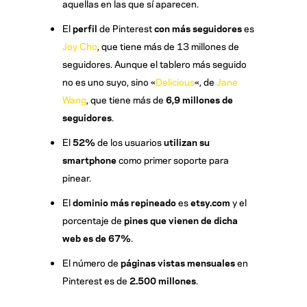
aquellas en las que sí aparecen.
El
perfil
de Pinterest
con más seguidores
es
Joy Cho
, que tiene más de 13 millones de
seguidores. Aunque el tablero más seguido
no es uno suyo, sino «
Delicious
«, de
Jane
Wang
, que tiene más de
6,9 millones de
seguidores
.
El
52%
de los usuarios
utilizan su
smartphone
como primer soporte para
pinear.
El
dominio más repineado
es
etsy.com
y el
porcentaje de
pines que vienen de dicha
web es de 67%
.
El número de
páginas vistas mensuales
en
Pinterest es de
2.500 millones
.