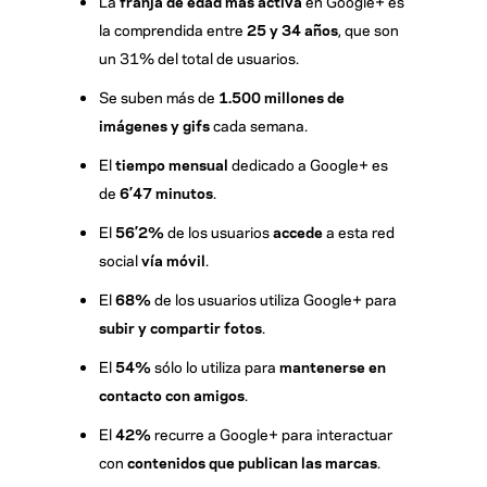
La
franja de edad más activa
en Google+ es
la comprendida entre
25 y 34 años
, que son
un 31% del total de usuarios.
Se suben más de
1.500 millones de
imágenes y gifs
cada semana.
El
tiempo mensual
dedicado a Google+ es
de
6’47 minutos
.
El
56’2%
de los usuarios
accede
a esta red
social
vía móvil
.
El
68%
de los usuarios utiliza Google+ para
subir y compartir fotos
.
El
54%
sólo lo utiliza para
mantenerse en
contacto con amigos
.
El
42%
recurre a Google+ para interactuar
con
contenidos que publican las marcas
.