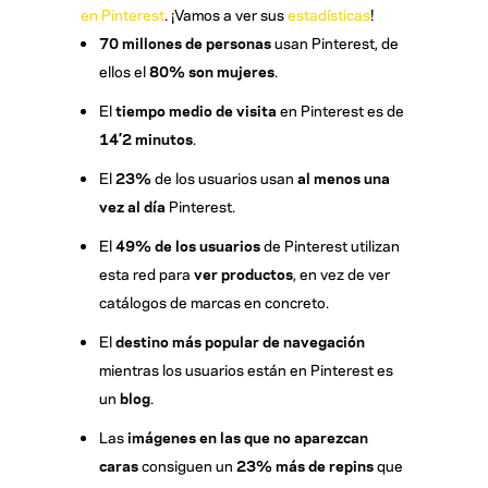
en Pinterest
. ¡Vamos a ver sus
estadísticas
!
70 millones de personas
usan Pinterest, de
ellos el
80% son mujeres
.
El
tiempo medio de visita
en Pinterest es de
14’2 minutos
.
El
23%
de los usuarios usan
al menos una
vez al día
Pinterest.
El
49% de los usuarios
de Pinterest utilizan
esta red para
ver productos
, en vez de ver
catálogos de marcas en concreto.
El
destino más popular de navegación
mientras los usuarios están en Pinterest es
un
blog
.
Las
imágenes en las que no aparezcan
caras
consiguen un
23% más de repins
que