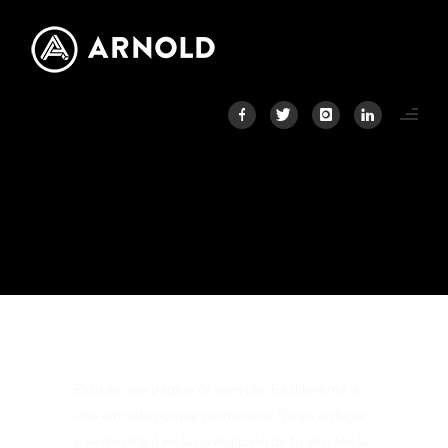
PÁGINA DE EJEMPLO
Home
/
Página de ejemplo
Esto es una página de ejemplo. Es diferente a
una entrada porque permanece fija en un lugar
y se mostrará en la navegación de tu sitio (en la