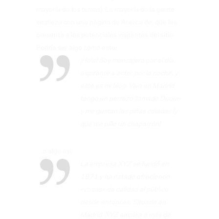
mayoría de los temas). La mayoría de la gente
empieza con una página de Acerca de, que les
presenta a los potenciales visitantes del sitio.
Podría ser algo como esto:
¡Hola! Soy mensajero por el día,
aspirante a actor por la noche, y
este es mi blog. Vivo en Madrid,
tengo un perrazo llamado Duque
y me gustan las piñas coladas (y
que me pille un chaparrón)
…o algo así:
La empresa XYZ se fundó en
1971 y ha estado ofreciendo
«cosas» de calidad al público
desde entonces. Situada en
Madrid, XYZ emplea a más de