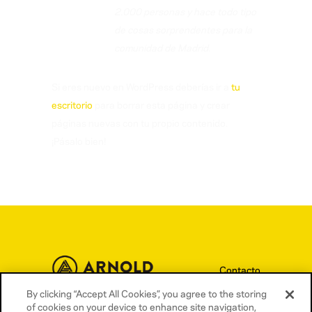
2.000 personas y hace todo tipo
de cosas sorprendentes para la
comunidad de Madrid.
Si eres nuevo en WordPress deberías ir a
tu
escritorio
para borrar esta página y crear
páginas nuevas con tu propio contenido.
¡Pásalo bien!
Contacto
By clicking “Accept All Cookies”, you agree to the storing
Términos y condiciones
of cookies on your device to enhance site navigation,