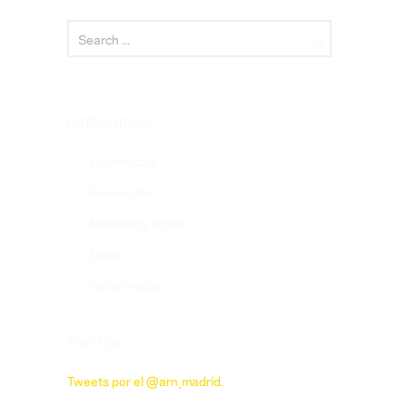
CATEGORÍAS
Creatividad
Innovación
Marketing digital
Otros
Social media
TWITTER
Tweets por el @arn_madrid.