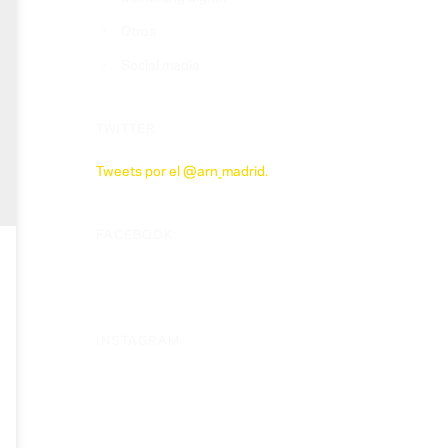
Otros
Social media
TWITTER
Tweets por el @arn_madrid.
FACEBOOK
INSTAGRAM