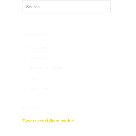
CATEGORÍAS
Creatividad
Innovación
Marketing digital
Otros
Social media
TWITTER
Tweets por el @arn_madrid.