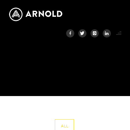
PORTFOLIO CATEGORY :
ADIDAS
Home
/ Portfolio Category /
Adidas
ALL