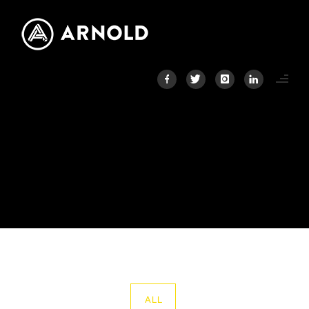
PORTFOLIO CATEGORY :
REPSOL
Home
/ Portfolio Category /
Repsol
ALL