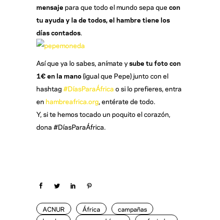
mensaje
para que todo el mundo sepa que
con
tu ayuda y la de todos, el hambre tiene los
días contados
.
Así que ya lo sabes, anímate y
sube tu foto con
1€ en la mano
(igual que Pepe) junto con el
hashtag
#DíasParaÁfrica
o si lo prefieres, entra
en
hambreafrica.org
, entérate de todo.
Y, si te hemos tocado un poquito el corazón,
dona #DíasParaÁfrica.
ACNUR
África
campañas