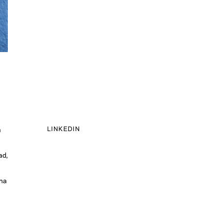
LINKEDIN
a
ad,
 ha