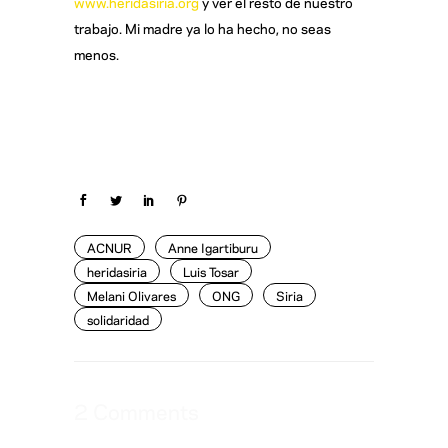
www.heridasiria.org
y ver el resto de nuestro
trabajo. Mi madre ya lo ha hecho, no seas
menos.
ACNUR
Anne Igartiburu
heridasiria
Luis Tosar
Melani Olivares
ONG
Siria
solidaridad
2 Comments