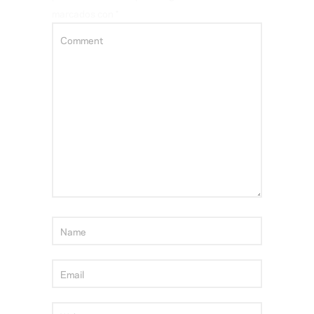
marcados con
*