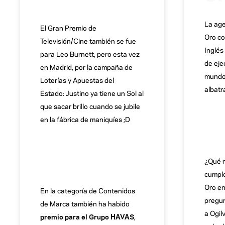
La age
El Gran Premio de
Oro co
Televisión/Cine también se fue
Inglés
para Leo Burnett, pero esta vez
de eje
en Madrid, por la campaña de
mundo 
Loterías y Apuestas del
albatr
Estado: Justino ya tiene un Sol al
que sacar brillo cuando se jubile
en la fábrica de maniquíes ;D
¿Qué m
cumple
Oro en
En la categoría de Contenidos
pregun
de Marca también ha habido
a Ogil
premio para el Grupo HAVAS
,