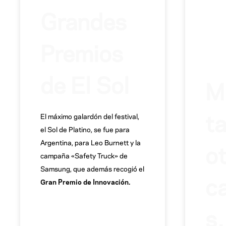
Grandes
Premios
de El Sol
M
t
El máximo galardón del festival,
el Sol de Platino, se fue para
o
Argentina, para Leo Burnett y la
campaña «Safety Truck» de
Samsung, que además recogió el
c
Gran Premio de Innovación.
s