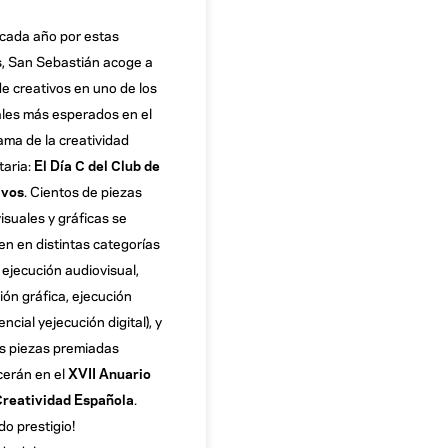
cada año por estas
, San Sebastián acoge a
de creativos en uno de los
ales más esperados en el
ma de la creatividad
taria:
El Día C del Club de
ivos
. Cientos de piezas
isuales y gráficas se
n en distintas categorías
, ejecución audiovisual,
ión gráfica, ejecución
ncial yejecución digital), y
as piezas premiadas
erán en el
XVII Anuario
Creatividad Española
.
o prestigio!