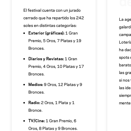
El festival cuenta con un jurado
cerrado que ha repartido los 242
La age
soles en distintas categorías:
galard
Exterior (gráficas):
1 Gran
campa
Premio, 5 Oros, 7 Platas y 19
Loterí
Bronces.
ha dad
spots
Diarios y Revistas:
1 Gran
barat
Premio, 4 Oros, 10 Platas y 17
las gr
Bronces.
si nos 
Medios:
9 Oros, 12 Platas y 9
las id
Bronces.
siemp
Radio:
2 Oros, 1 Plata y 1
mente 
Bronce.
TV/Cine:
1 Gran Premio, 6
Oros, 8 Platas y 9 Bronces.