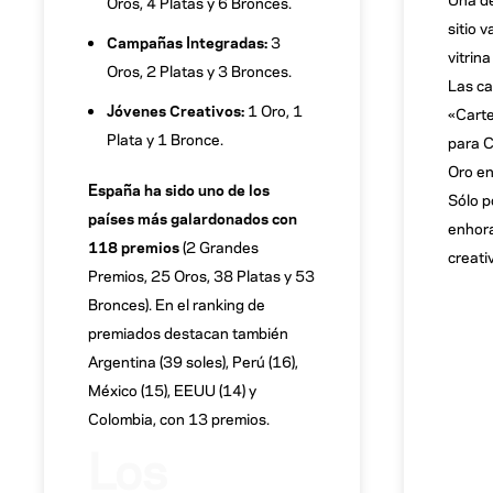
Oros, 4 Platas y 6 Bronces.
sitio 
Campañas Integradas:
3
vitrin
Oros, 2 Platas y 3 Bronces.
Las c
Jóvenes Creativos:
1 Oro, 1
«Carte
Plata y 1 Bronce.
para C
Oro en
España ha sido uno de los
Sólo p
países más galardonados con
enhora
118 premios
(2 Grandes
creati
Premios, 25 Oros, 38 Platas y 53
Bronces). En el ranking de
premiados destacan también
Argentina (39 soles), Perú (16),
México (15), EEUU (14) y
Colombia, con 13 premios.
Los