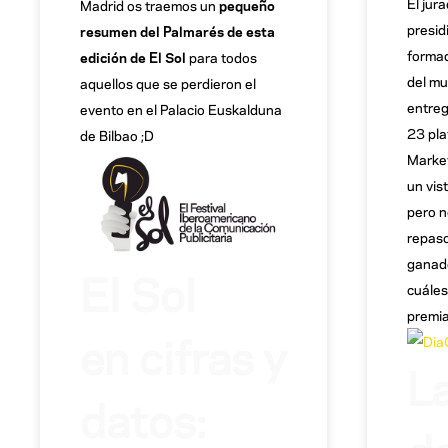
El jur
Madrid os traemos un
pequeño
presid
resumen del Palmarés de esta
formad
edición de El Sol
para todos
del mu
aquellos que se perdieron el
entreg
evento en el Palacio Euskalduna
23 pla
de Bilbao ;D
Market
un vis
pero 
repaso
ganado
El Sol
cuáles
premia
en cifras y
L
datos:
d