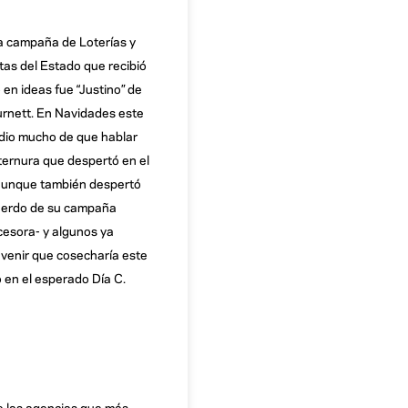
a campaña de Loterías y
as del Estado que recibió
 en ideas fue “Justino” de
rnett. En Navidades este
dio mucho de que hablar
 ternura que despertó en el
aunque también despertó
uerdo de su campaña
esora- y algunos ya
 venir que cosecharía este
 en el esperado Día C.
 las agencias que más