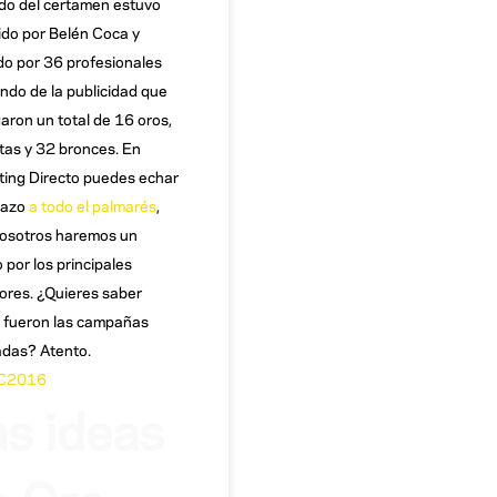
ado del certamen estuvo
ido por Belén Coca y
o por 36 profesionales
ndo de la publicidad que
aron un total de 16 oros,
tas y 32 bronces. En
ing Directo puedes echar
tazo
a todo el palmarés
,
nosotros haremos un
 por los principales
res. ¿Quieres saber
 fueron las campañas
das? Atento.
as ideas
e Oro