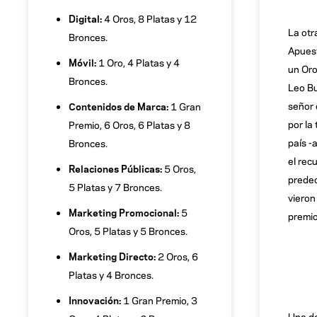
Digital:
4 Oros, 8 Platas y 12
La otr
Bronces.
Apuest
Móvil:
1 Oro, 4 Platas y 4
un Oro
Bronces.
Leo Bu
señor 
Contenidos de Marca:
1 Gran
por la
Premio, 6 Oros, 6 Platas y 8
país -
Bronces.
el rec
Relaciones Públicas:
5 Oros,
predec
5 Platas y 7 Bronces.
vieron
Marketing Promocional:
5
premio
Oros, 5 Platas y 5 Bronces.
Marketing Directo:
2 Oros, 6
Platas y 4 Bronces.
Innovación:
1 Gran Premio, 3
Una de