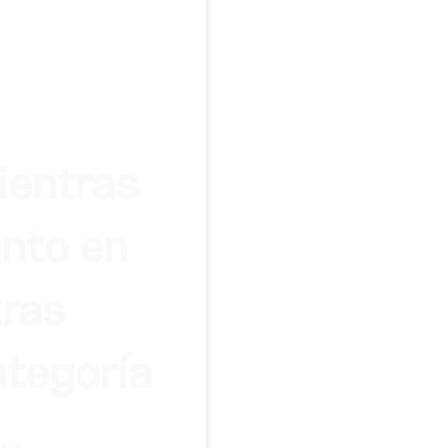
ientras
anto en
tras
ategoría
…