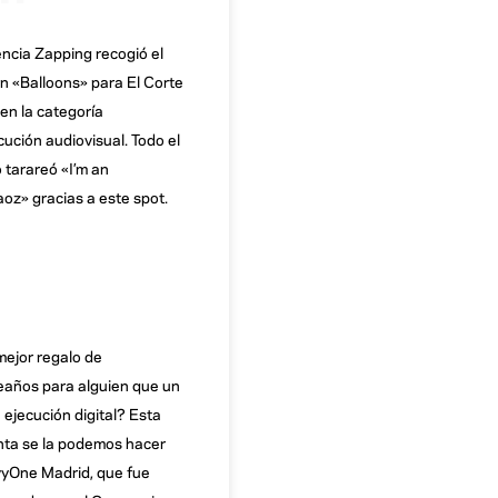
ncia Zapping recogió el
n «Balloons» para El Corte
 en la categoría
cución audiovisual. Todo el
tarareó «I’m an
aoz» gracias a este spot.
ejor regalo de
años para alguien que un
 ejecución digital? Esta
ta se la podemos hacer
vyOne Madrid, que fue