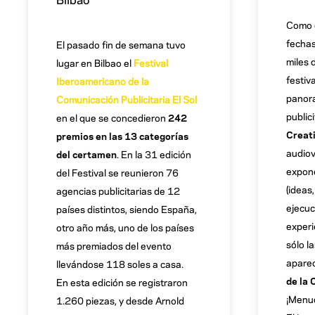
Como 
fechas
El pasado fin de semana tuvo
miles 
lugar en Bilbao el
Festival
festiv
Iberoamericano de la
panora
Comunicación Publicitaria El Sol
publici
en el que se concedieron
242
Creat
premios en las 13 categorías
audiov
del certamen
. En la 31 edición
expone
del Festival se reunieron 76
(ideas
agencias publicitarias de 12
ejecuc
países distintos, siendo España,
experie
otro año más, uno de los países
sólo l
más premiados del evento
aparec
llevándose 118 soles a casa.
de la 
En esta edición se registraron
¡Menud
1.260 piezas, y desde Arnold