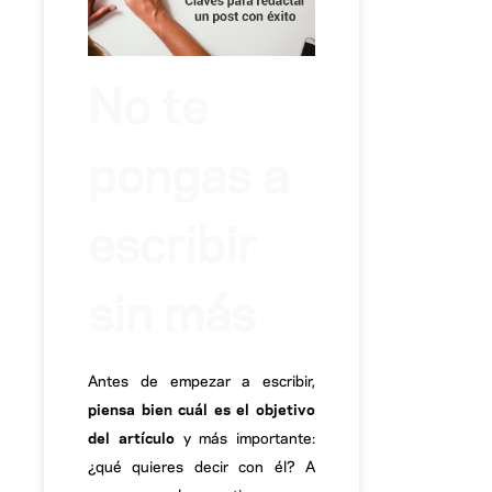
No te
pongas a
escribir
sin más
Antes de empezar a escribir,
piensa bien cuál es el objetivo
del artículo
y más importante:
¿qué quieres decir con él? A