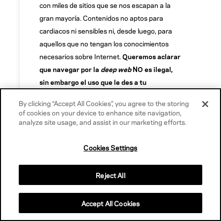
con miles de sitios que se nos escapan a la
gran mayoría. Contenidos no aptos para
cardiacos ni sensibles ni, desde luego, para
aquellos que no tengan los conocimientos
necesarios sobre Internet.
Queremos aclarar
que navegar por la
deep web
NO es ilegal,
sin embargo el uso que le des a tu
navegación SÍ puede tener repercusiones
By clicking “Accept All Cookies”, you agree to the storing
legales
… Qué buen tema para empezar la
of cookies on your device to enhance site navigation,
semana, ¿verdad?
analyze site usage, and assist in our marketing efforts.
Imagen Destacada |
Garrett Coakley
Cookies Settings
Reject All
Accept All Cookies